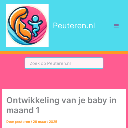
Ga
naar
de
Peuteren.nl
inhoud
Ontwikkeling van je baby in
maand 1
Door
peuteren
/
26 maart 2025