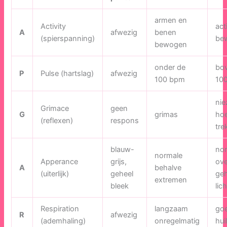
armen en
Activity
act
A
afwezig
benen
(spierspanning)
be
bewogen
onder de
bo
P
Pulse (hartslag)
afwezig
100 bpm
10
nie
Grimace
geen
G
grimas
hoe
(reflexen)
respons
tre
blauw-
no
normale
Apperance
grijs,
ove
A
behalve
(uiterlijk)
geheel
geh
extremen
bleek
lic
Respiration
langzaam
go
R
afwezig
(ademhaling)
onregelmatig
hui