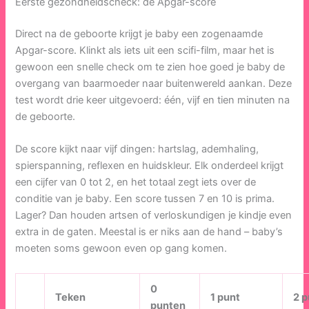
Eerste gezondheidscheck: de Apgar-score
Direct na de geboorte krijgt je baby een zogenaamde
Apgar-score. Klinkt als iets uit een scifi-film, maar het is
gewoon een snelle check om te zien hoe goed je baby de
overgang van baarmoeder naar buitenwereld aankan. Deze
test wordt drie keer uitgevoerd: één, vijf en tien minuten na
de geboorte.
De score kijkt naar vijf dingen: hartslag, ademhaling,
spierspanning, reflexen en huidskleur. Elk onderdeel krijgt
een cijfer van 0 tot 2, en het totaal zegt iets over de
conditie van je baby. Een score tussen 7 en 10 is prima.
Lager? Dan houden artsen of verloskundigen je kindje even
extra in de gaten. Meestal is er niks aan de hand – baby’s
moeten soms gewoon even op gang komen.
0
Teken
1 punt
2 
punten