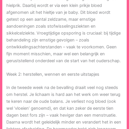
hielprik. Daarbij wordt er via een klein prikje bloed
afgenomen uit het hieltje van je baby. Dit bloed wordt
getest op een aantal zeldzame, maar ernstige
aandoeningen zoals stofwisselingsziekten en
sikkelcelziekte. Vroegtijdige opsporing is cruciaal: bij tijdige
behandeling zijn ernstige gevolgen – zoals
ontwikkelingsachterstanden – vaak te voorkomen. Geen
fijn moment misschien, maar wel een belangrijk en
geruststellend onderdeel van de start van het ouderschap.
Week 2: herstellen, wennen en eerste uitstapjes
In de tweede week na de bevalling draait veel nog steeds
om herstel. Je lichaam is hard aan het werk om weer terug
te keren naar de oude balans. Je verliest nog bloed (ook
wel ‘vloeien’ genoemd), en dat kan zeker de eerste tien
dagen best fors zijn – vaak heviger dan een menstruatie.
Daarna wordt het geleidelijk minder en verandert het in een
lichtere afscheiding. De baarmoeder trekt zich langzaam