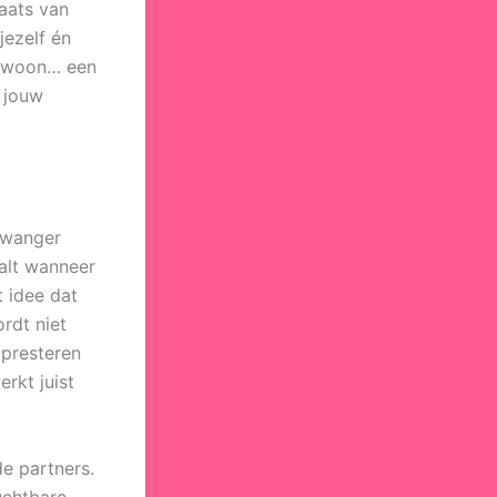
laats van
jezelf én
 gewoon… een
n jouw
zwanger
aalt wanneer
t idee dat
rdt niet
 presteren
rkt juist
de partners.
uchtbare