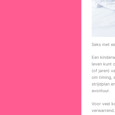
Seks met ee
Een kinderwe
leven kunt 
(of jaren) v
om timing, 
strijdplan 
avontuur.
Voor veel ko
verwarrend. 