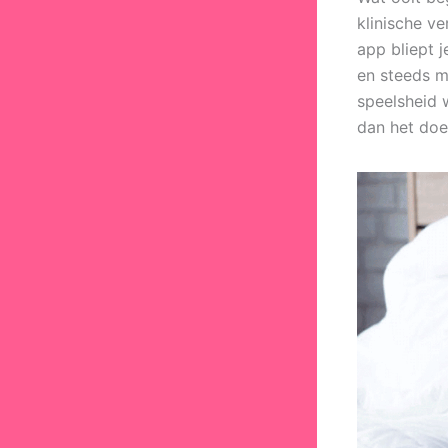
klinische ve
app bliept 
en steeds m
speelsheid 
dan het doe