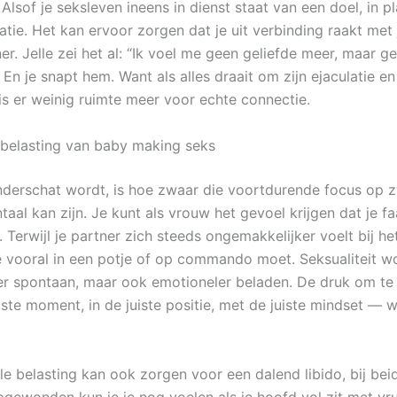
 Alsof je seksleven ineens in dienst staat van een doel, in p
elatie. Het kan ervoor zorgen dat je uit verbinding raakt met 
ner. Jelle zei het al: “Ik voel me geen geliefde meer, maar
En je snapt hem. Want als alles draait om zijn ejaculatie e
 is er weinig ruimte meer voor echte connectie.
belasting van baby making seks
derschat wordt, is hoe zwaar die voortdurende focus op 
aal kan zijn. Je kunt als vrouw het gevoel krijgen dat je f
t. Terwijl je partner zich steeds ongemakkelijker voelt bij he
ge vooral in een potje of op commando moet. Seksualiteit wo
er spontaan, maar ook emotioneler beladen. De druk om te
ste moment, in de juiste positie, met de juiste mindset — we
e belasting kan ook zorgen voor een dalend libido, bij bei
gewonden kun je je nog voelen als je hoofd vol zit met vr