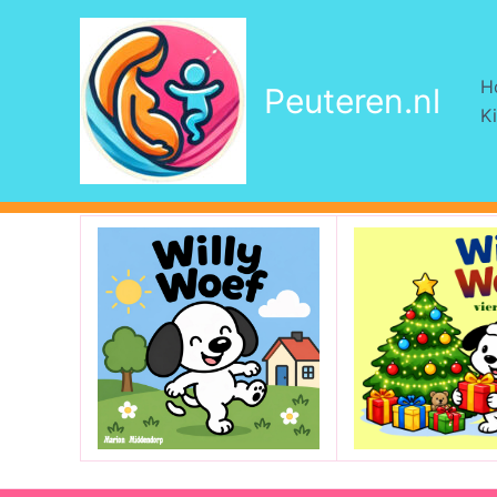
Ga
naar
de
H
Peuteren.nl
inhoud
Ki