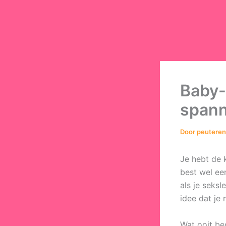
Baby-
span
Door
peutere
Je hebt de 
best wel een
als je seks
idee dat je
Wat ooit be