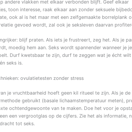
op andere vlakken met elkaar verbonden blijft. Geef elkaar
es, toon interesse, raak elkaar aan zonder seksuele bijbed
te, ook al is het maar met een zelfgemaakte borrelplank o
relatie gevoed wordt, zal ook je seksleven daarvan profiter
rijker: blijf praten. Als iets je frustreert, zeg het. Als je pa
dt, moedig hem aan. Seks wordt spannender wanneer je je 
lt. Durf kwetsbaar te zijn, durf te zeggen wat je écht wilt
én seks is.
chnieken: ovulatietesten zonder stress
n je vruchtbaarheid hoeft geen kil ritueel te zijn. Als je de
methode gebruikt (basale lichaamstemperatuur meten), pr
axte ochtendgewoonte van te maken. Doe het voor je opst
een een vergrootglas op de cijfers. Zie het als informatie, n
dracht tot seks.