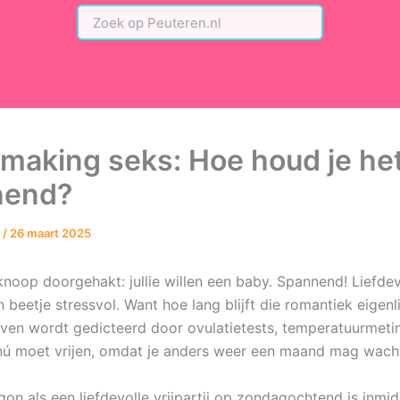
making seks: Hoe houd je he
nend?
n
/
26 maart 2025
knoop doorgehakt: jullie willen een baby. Spannend! Liefde
 beetje stressvol. Want hoe lang blijft die romantiek eigenl
leven wordt gedicteerd door ovulatietests, temperatuurmeti
 nú moet vrijen, omdat je anders weer een maand mag wach
gon als een liefdevolle vrijpartij op zondagochtend is inmi