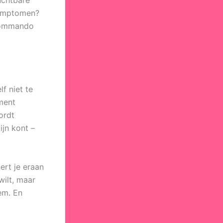
symptomen?
 commando
f niet te
oment
ordt
ijn kont –
ert je eraan
wilt, maar
em. En