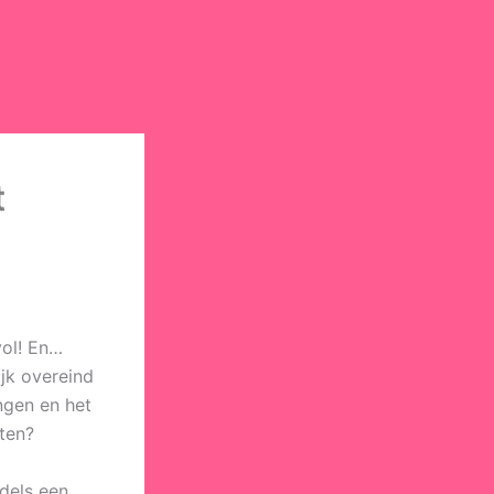
t
vol! En…
ijk overeind
ngen en het
ten?
ddels een