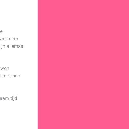
re
 wat meer
ijn allemaal
ouwen
ct met hun
haam tijd