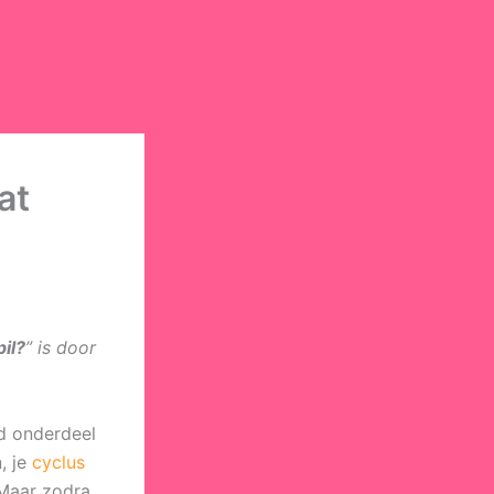
at
il?
” is door
d onderdeel
n, je
cyclus
 Maar zodra