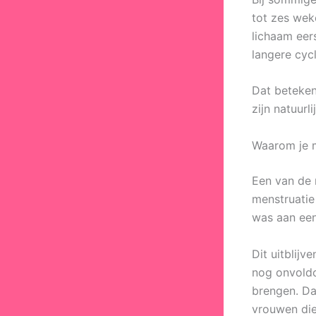
tot zes wek
lichaam eer
langere cycl
Dat betekent
zijn natuurl
Waarom je m
Een van de 
menstruatie
was aan ee
Dit uitblij
nog onvold
brengen. Da
vrouwen die