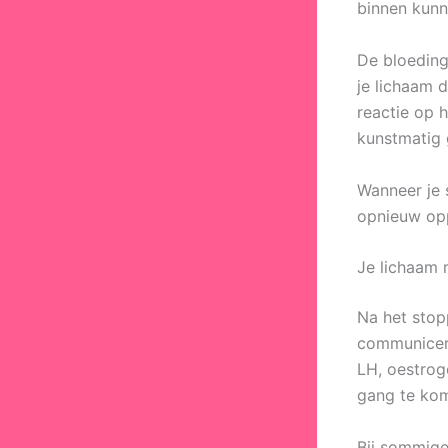
binnen kunn
De bloeding 
je lichaam 
reactie op h
kunstmatig 
Wanneer je 
opnieuw opp
Je lichaam 
Na het stop
communicere
LH, oestrog
gang te kome
Bij sommige