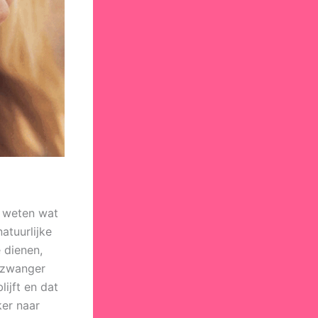
e weten wat
atuurlijke
 dienen,
t zwanger
ijft en dat
ker naar