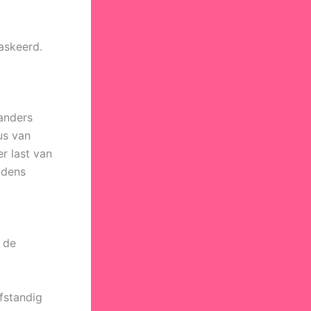
maskeerd.
 anders
us van
er last van
jdens
 de
lfstandig