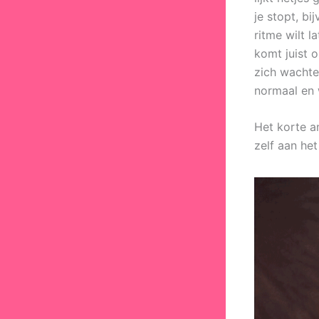
je stopt, b
ritme wilt l
komt juist 
zich wachte
normaal en 
Het korte a
zelf aan he