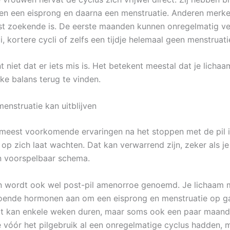
en een eisprong en daarna een menstruatie. Anderen merke
st zoekende is. De eerste maanden kunnen onregelmatig ve
i, kortere cycli of zelfs een tijdje helemaal geen menstruati
 niet dat er iets mis is. Het betekent meestal dat je lichaa
ijke balans terug te vinden.
enstruatie kan uitblijven
meest voorkomende ervaringen na het stoppen met de pil i
 op zich laat wachten. Dat kan verwarrend zijn, zeker als 
n voorspelbaar schema.
ven wordt ook wel post-pil amenorroe genoemd. Je lichaam
oende hormonen aan om een eisprong en menstruatie op g
t kan enkele weken duren, maar soms ook een paar maand
 vóór het pilgebruik al een onregelmatige cyclus hadden, 