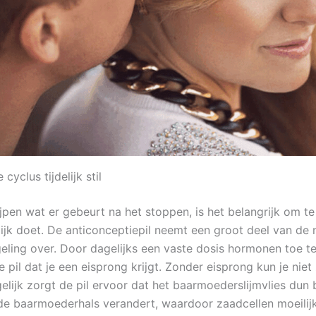
e cyclus tijdelijk stil
jpen wat er gebeurt na het stoppen, is het belangrijk om t
lijk doet. De anticonceptiepil neemt een groot deel van de n
ling over. Door dagelijks een vaste dosis hormonen toe te
 pil dat je een eisprong krijgt. Zonder eisprong kun je nie
lijk zorgt de pil ervoor dat het baarmoederslijmvlies dun bl
n de baarmoederhals verandert, waardoor zaadcellen moeilij