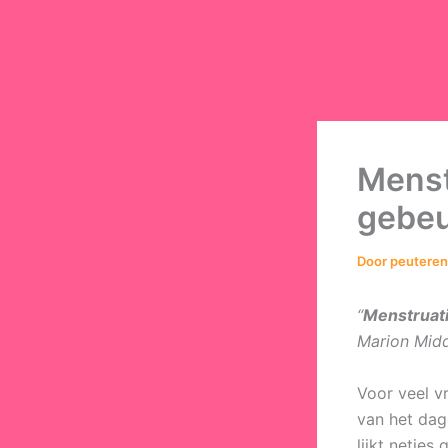
Menst
gebeur
Door
peutere
“
Menstruatie
Marion Mid
Voor veel v
van het dage
lijkt netje