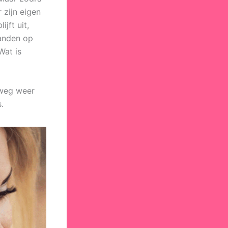
 zijn eigen
jft uit,
aanden op
Wat is
lweg weer
.