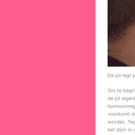
De pil legt j
Om te begri
de pil eigen
hormoonrege
voorkomt de
worden. Tege
het slijm i