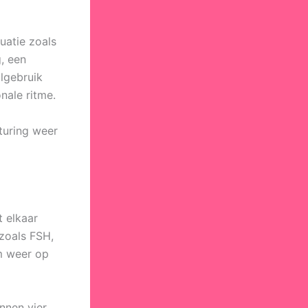
uatie zoals
, een
ilgebruik
nale ritme.
turing weer
 elkaar
zoals FSH,
m weer op
nnen vier