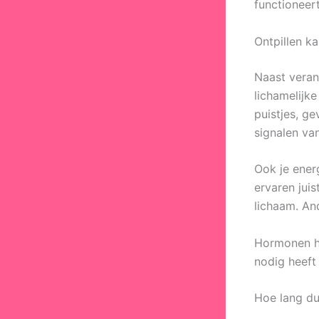
functioneert
Ontpillen k
Naast vera
lichamelijk
puistjes, ge
signalen va
Ook je ener
ervaren jui
lichaam. An
Hormonen heb
nodig heeft
Hoe lang du