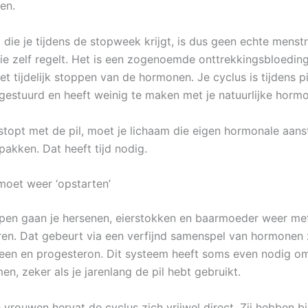
en.
die je tijdens de stopweek krijgt, is dus geen echte menstr
die zelf regelt. Het is een zogenoemde onttrekkingsbloeding
et tijdelijk stoppen van de hormonen. Je cyclus is tijdens p
gestuurd en heeft weinig te maken met je natuurlijke hormo
stopt met de pil, moet je lichaam die eigen hormonale aans
akken. Dat heeft tijd nodig.
moet weer ‘opstarten’
pen gaan je hersenen, eierstokken en baarmoeder weer met
n. Dat gebeurt via een verfijnd samenspel van hormonen 
een en progesteron. Dit systeem heeft soms even nodig o
n, zeker als je jarenlang de pil hebt gebruikt.
 vrouwen hervat de cyclus zich vrijwel direct. Zij hebben bi