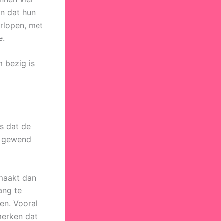
n dat hun
rlopen, met
e.
m bezig is
s dat de
je gewend
 maakt dan
ang te
en. Vooral
merken dat