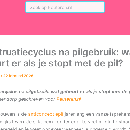
ruatiecyclus na pilgebruik: w
t er als je stopt met de pil?
n
/
22 februari 2026
cyclus na pilgebruik: wat gebeurt er als je stopt met de p
dendorp geschreven voor
Peuteren.nl
rouwen is de
anticonceptiepil
jarenlang een vanzelfspreken
lijks leven. Je slikt hem zonder er al te veel bij stil te staa
s geregeld en je weet ongeveer wanneer je ongesteld wordt.