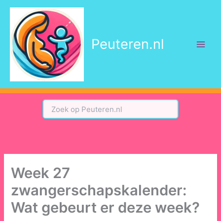
Ga
naar
de
Peuteren.nl
inhoud
Week 27
zwangerschapskalender:
Wat gebeurt er deze week?