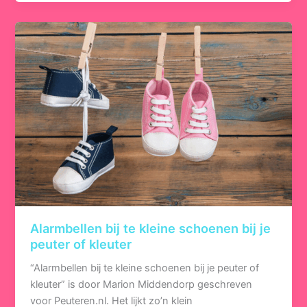
Alarmbellen bij te kleine schoenen bij je
peuter of kleuter
“Alarmbellen bij te kleine schoenen bij je peuter of
kleuter” is door Marion Middendorp geschreven
voor Peuteren.nl. Het lijkt zo’n klein