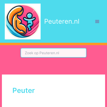
Ga
naar
de
Peuteren.nl
inhoud
Peuter