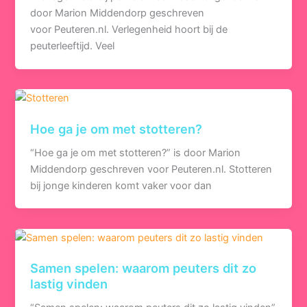
door Marion Middendorp geschreven
voor Peuteren.nl. Verlegenheid hoort bij de
peuterleeftijd. Veel
Hoe ga je om met stotteren?
“Hoe ga je om met stotteren?” is door Marion
Middendorp geschreven voor Peuteren.nl. Stotteren
bij jonge kinderen komt vaker voor dan
Samen spelen: waarom peuters dit zo
lastig vinden