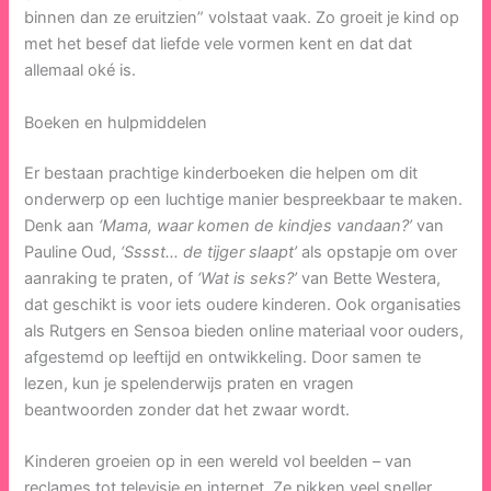
binnen dan ze eruitzien” volstaat vaak. Zo groeit je kind op
met het besef dat liefde vele vormen kent en dat dat
allemaal oké is.
Boeken en hulpmiddelen
Er bestaan prachtige kinderboeken die helpen om dit
onderwerp op een luchtige manier bespreekbaar te maken.
Denk aan
‘Mama, waar komen de kindjes vandaan?’
van
Pauline Oud,
‘Sssst… de tijger slaapt’
als opstapje om over
aanraking te praten, of
‘Wat is seks?’
van Bette Westera,
dat geschikt is voor iets oudere kinderen. Ook organisaties
als Rutgers en Sensoa bieden online materiaal voor ouders,
afgestemd op leeftijd en ontwikkeling. Door samen te
lezen, kun je spelenderwijs praten en vragen
beantwoorden zonder dat het zwaar wordt.
Kinderen groeien op in een wereld vol beelden – van
reclames tot televisie en internet. Ze pikken veel sneller