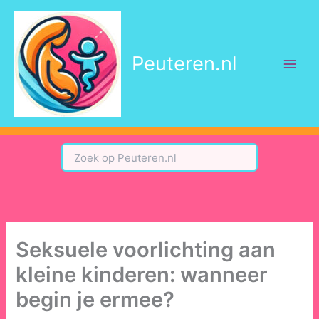
Ga
naar
de
Peuteren.nl
inhoud
Seksuele voorlichting aan
kleine kinderen: wanneer
begin je ermee?