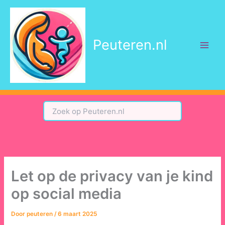
Ga
naar
de
Peuteren.nl
inhoud
Let op de privacy van je kind
op social media
Door
peuteren
/
6 maart 2025