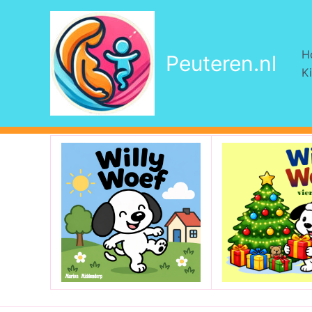
Ga
naar
de
H
Peuteren.nl
inhoud
Ki