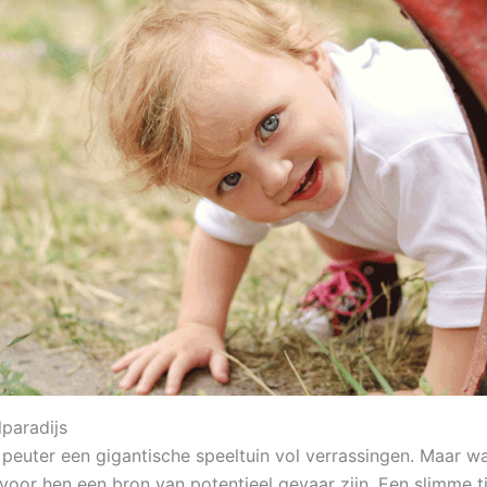
lparadijs
e peuter een gigantische speeltuin vol verrassingen. Maar w
 voor hen een bron van potentieel gevaar zijn. Een slimme 