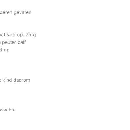
loeren gevaren.
taat voorop. Zorg
 peuter zelf
el op
je kind daarom
erwachte