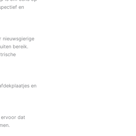
spectief en
r nieuwsgierige
iten bereik.
trische
afdekplaatjes en
 ervoor dat
men.