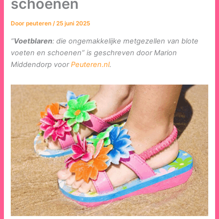
schoenen
Door
peuteren
/
25 juni 2025
“
Voetblaren
: die ongemakkelijke metgezellen van blote
voeten en schoenen” is geschreven door Marion
Middendorp voor
Peuteren.nl
.