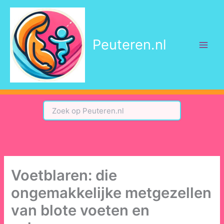
Ga
naar
de
Peuteren.nl
inhoud
Voetblaren: die
ongemakkelijke metgezellen
van blote voeten en