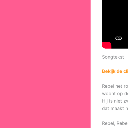
Songtekst
Bekijk de c
Rebel het ro
woont op de
Hij is niet 
dat maakt h
Rebel, Rebel