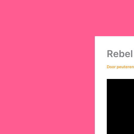
Rebel
Door
peutere