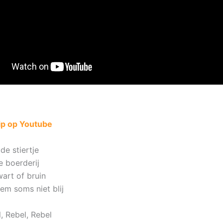
lip op Youtube
de stiertje
 boerderij
zwart of bruin
em soms niet blij
, Rebel, Rebel