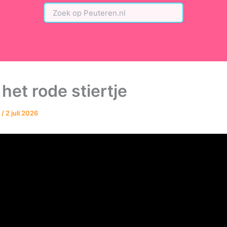
 het rode stiertje
n
/
2 juli 2026