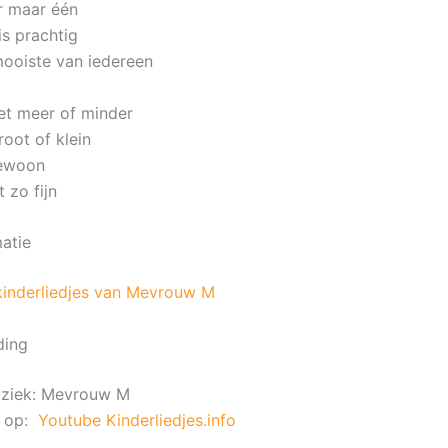
 er maar één
is prachtig
mooiste van iedereen
iet meer of minder
root of klein
gewoon
 zo fijn
matie
kinderliedjes van Mevrouw M
ding
uziek: Mevrouw M
t op:
Youtube Kinderliedjes.info