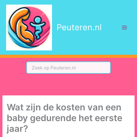
Ga
naar
de
Peuteren.nl
inhoud
Wat zijn de kosten van een
baby gedurende het eerste
jaar?