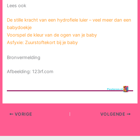
Lees ook
De stille kracht van een hydrofiele luier – veel meer dan een
babydoekje
Voorspel de kleur van de ogen van je baby
Asfyxie: Zuurstoftekort bij je baby
Bronvermelding
Afbeelding: 123rf.com
VORIGE
VOLGENDE