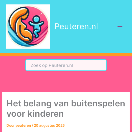
Ga
naar
de
Peuteren.nl
inhoud
Het belang van buitenspelen
voor kinderen
Door
peuteren
/
20 augustus 2025