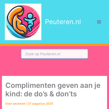
Ga
naar
de
Peuteren.nl
inhoud
Complimenten geven aan je
kind: de do’s & don’ts
Door
peuteren
/
27 augustus 2025