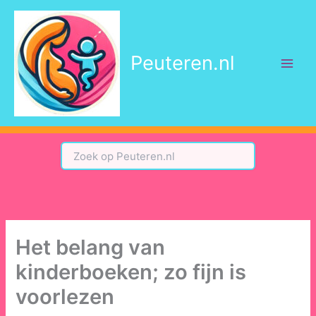
Ga
naar
de
Peuteren.nl
inhoud
Het belang van
kinderboeken; zo fijn is
voorlezen