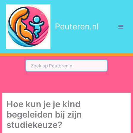
Ga
naar
de
Peuteren.nl
inhoud
Hoe kun je je kind
begeleiden bij zijn
studiekeuze?