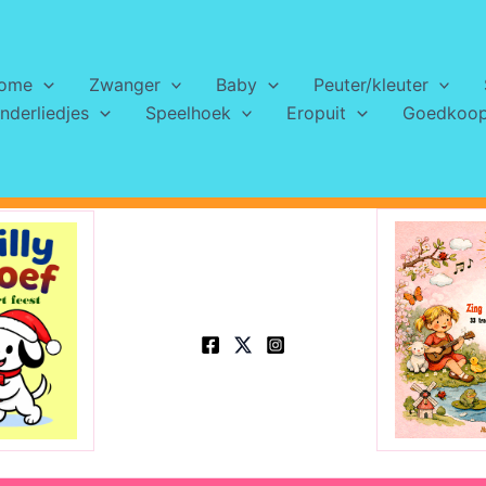
ome
Zwanger
Baby
Peuter/kleuter
nderliedjes
Speelhoek
Eropuit
Goedkoops