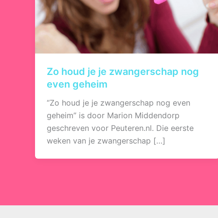
Zo houd je je zwangerschap nog
even geheim
“Zo houd je je zwangerschap nog even
geheim” is door Marion Middendorp
geschreven voor Peuteren.nl. Die eerste
weken van je zwangerschap […]