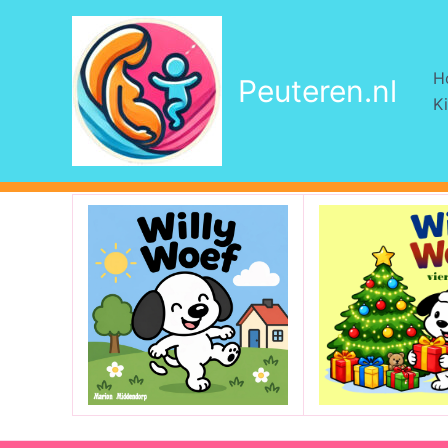
Ga
naar
de
H
Peuteren.nl
inhoud
Ki